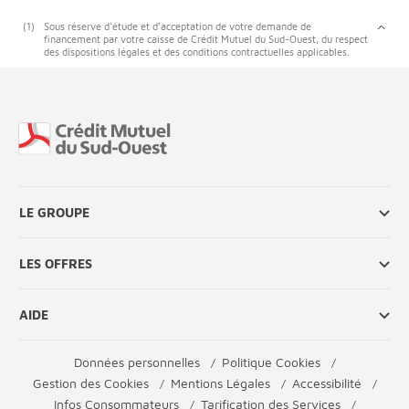
(1)
Sous réserve d'étude et d’acceptation de votre demande de
financement par votre caisse de Crédit Mutuel du Sud-Ouest, du respect
des dispositions légales et des conditions contractuelles applicables.
Fin de page
LE GROUPE
LES OFFRES
AIDE
Données personnelles
Politique Cookies
Gestion des Cookies
Mentions Légales
Accessibilité
Infos Consommateurs
Tarification des Services