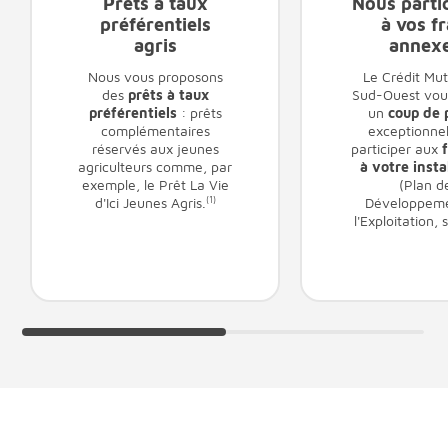
Prêts à taux
Nous parti
préférentiels
à vos fr
agris
annex
Nous vous proposons
Le Crédit Mut
des
prêts à taux
Sud-Ouest vou
préférentiels
: prêts
un
coup de 
complémentaires
exceptionne
réservés aux jeunes
participer aux
f
agriculteurs comme, par
à votre insta
exemple, le Prêt La Vie
(Plan d
d'Ici Jeunes Agris.
(1)
Développeme
l'Exploitation,